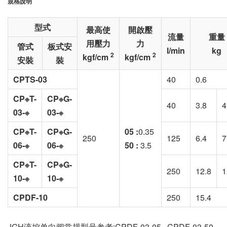
規格說明
型式
最高使
開啟壓
流量
重量
用壓力
力
管式
板式安
l/min
kg
2
2
kgf/cm
kgf/cm
安裝
裝
CPTS-03
40
0.6
CP※T-
CP※G-
40
3.8
4
03-※
03-※
CP※T-
CP※G-
05 :
0.35
250
125
6.4
7
06-※
06-※
50 :
3.5
CP※T-
CP※G-
250
12.8
1
10-※
10-※
CPDF-10
250
15.4
JGH液控单向阀常规型号参考:CPDF-03-05 , CPDF-03-50 ,