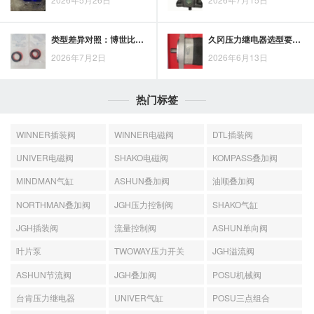
类型差异对照：博世比例减压阀的特点与优缺点分析
久冈压力继电器选型要看哪些关键因素
2026年7月2日
2026年6月13日
热门标签
WINNER插装阀
WINNER电磁阀
DTL插装阀
UNIVER电磁阀
SHAKO电磁阀
KOMPASS叠加阀
MINDMAN气缸
ASHUN叠加阀
油顺叠加阀
NORTHMAN叠加阀
JGH压力控制阀
SHAKO气缸
JGH插装阀
流量控制阀
ASHUN单向阀
叶片泵
TWOWAY压力开关
JGH溢流阀
ASHUN节流阀
JGH叠加阀
POSU机械阀
台肯压力继电器
UNIVER气缸
POSU三点组合