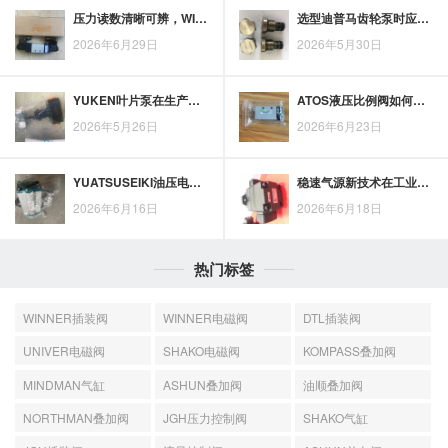
压力读数清晰可辨，WIKI数显压力表用于现场精准测量
选型迪普马齿轮泵时应关注哪些关键参数？
2026年6月29日
2026年5月30日
YUKEN叶片泵在生产设备中的稳定供油与选型思路
ATOS液压比例阀如何配合液压回路实现按需调节与能耗管理
2026年5月26日
2026年6月23日
YUATSUSEIKI油压电磁阀选型思路：兼顾采购成本与维护时间
稳速气源新技术在工业供气稳定性中的应用思路
2026年6月16日
2026年6月18日
热门标签
WINNER插装阀
WINNER电磁阀
DTL插装阀
UNIVER电磁阀
SHAKO电磁阀
KOMPASS叠加阀
MINDMAN气缸
ASHUN叠加阀
油顺叠加阀
NORTHMAN叠加阀
JGH压力控制阀
SHAKO气缸