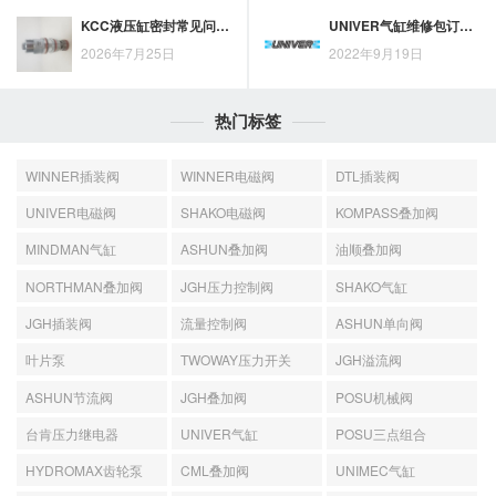
KCC液压缸密封常见问题与解决方案梳理
UNIVER气缸维修包订购说明
2026年7月25日
2022年9月19日
热门标签
WINNER插装阀
WINNER电磁阀
DTL插装阀
UNIVER电磁阀
SHAKO电磁阀
KOMPASS叠加阀
MINDMAN气缸
ASHUN叠加阀
油顺叠加阀
NORTHMAN叠加阀
JGH压力控制阀
SHAKO气缸
JGH插装阀
流量控制阀
ASHUN单向阀
叶片泵
TWOWAY压力开关
JGH溢流阀
ASHUN节流阀
JGH叠加阀
POSU机械阀
台肯压力继电器
UNIVER气缸
POSU三点组合
HYDROMAX齿轮泵
CML叠加阀
UNIMEC气缸