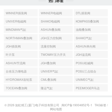
热门标签
WINNER插装阀
WINNER电磁阀
DTL插装阀
UNIVER电磁阀
SHAKO电磁阀
KOMPASS叠加阀
MINDMAN气缸
ASHUN叠加阀
油顺叠加阀
NORTHMAN叠加阀
JGH压力控制阀
SHAKO气缸
JGH插装阀
流量控制阀
ASHUN单向阀
叶片泵
TWOWAY压力开关
JGH溢流阀
ASHUN节流阀
JGH叠加阀
POSU机械阀
台肯压力继电器
UNIVER气缸
POSU三点组合
HYDROMAX齿轮泵
CML叠加阀
UNIMEC气缸
7OCEAN叠加阀
隆运气缸
PEEIMOGER马达
© 2026
如虹精工(厦门)电子科技有限公司
闽ICP备19004852号-1
TAG标签
/
网站地图