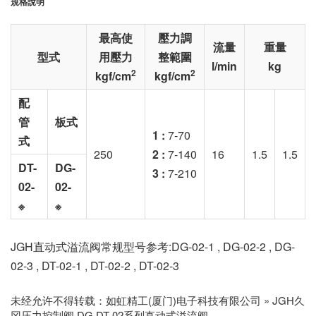
規格說明
最高使
壓力調
流量
重量
型式
用壓力
整範圍
l/min
kg
2
2
kgf/cm
kgf/cm
配
管
板式
1 :
7-70
式
250
2 :
7-140
16
1.5
1.5
DT-
DG-
3 :
7-210
02-
02-
※
※
JGH直动式溢流阀常规型号参考:DG-02-1 , DG-02-2 , DG-
02-3 , DT-02-1 , DT-02-2 , DT-02-3
未经允许不得转载：
如虹精工(厦门)电子科技有限公司
»
JGH久
冈压力控制阀 DG.DT-02系列直动式溢流阀