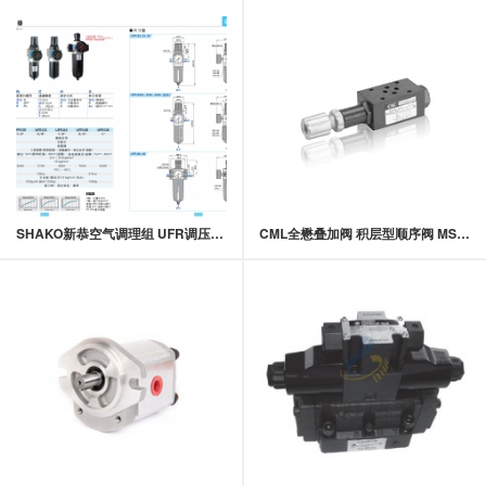
SHAKO新恭空气调理组 UFR调压过滤器
CML全懋叠加阀 积层型顺序阀 MSV-02,MSV-03系列