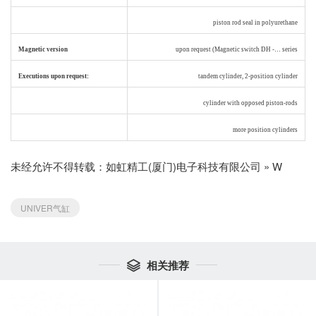
1
piston rod seal in polyurethane
Magnetic version
upon request (Magnetic switch DH -… series
Executions upon request:
tandem cylinder, 2-position cylinder
1
cylinder with opposed piston-rods
1
more position cylinders
未经允许不得转载：
如虹精工(厦门)电子科技有限公司
»
W
UNIVER气缸
相关推荐
