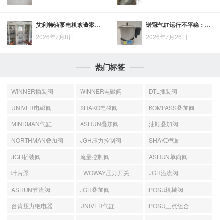
艾利特油泵电机改造案例复盘：围绕工况适配与运行稳定性展开
诺冠气缸运行不平稳：气压、密封、导向与负载匹配的排查顺序
2026年7月8日
2026年7月26日
热门标签
WINNER插装阀
WINNER电磁阀
DTL插装阀
UNIVER电磁阀
SHAKO电磁阀
KOMPASS叠加阀
MINDMAN气缸
ASHUN叠加阀
油顺叠加阀
NORTHMAN叠加阀
JGH压力控制阀
SHAKO气缸
JGH插装阀
流量控制阀
ASHUN单向阀
叶片泵
TWOWAY压力开关
JGH溢流阀
ASHUN节流阀
JGH叠加阀
POSU机械阀
台肯压力继电器
UNIVER气缸
POSU三点组合