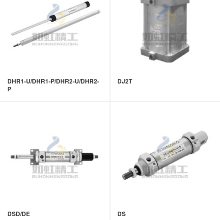
DHR1-U/DHR1-P/DHR2-U/DHR2-
DJ2T
P
DSD/DE
DS