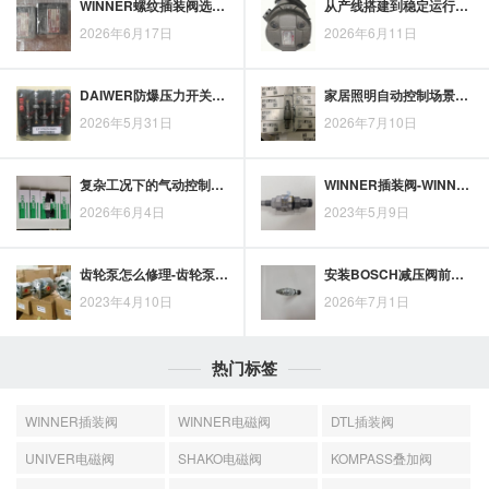
WINNER螺纹插装阀选型要看哪些液压参数与应用场景
从产线搭建到稳定运行，亚德客电磁阀支撑高效生产的气动控制思路
2026年6月17日
2026年6月11日
DAIWER防爆压力开关适用于哪些工业设备场景
家居照明自动控制场景下，经登感应式开关的应用价值
2026年5月31日
2026年7月10日
复杂工况下的气动控制选择，诺冠电磁阀优势解析
WINNER插装阀-WINNER插装阀种类和优点
2026年6月4日
2023年5月9日
齿轮泵怎么修理-齿轮泵怎么修理图解
安装BOSCH减压阀前，阀体方向、管路位置与调压空间应逐项核对
2023年4月10日
2026年7月1日
热门标签
WINNER插装阀
WINNER电磁阀
DTL插装阀
UNIVER电磁阀
SHAKO电磁阀
KOMPASS叠加阀