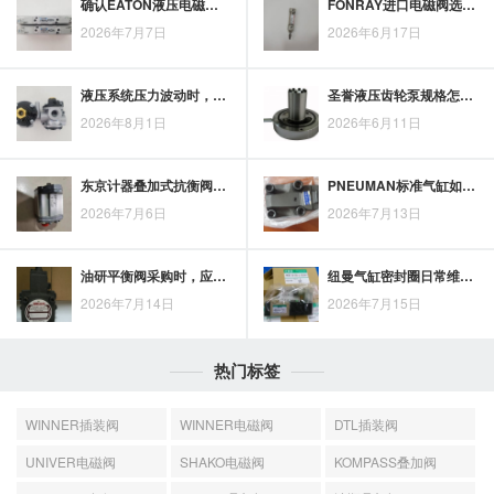
确认EATON液压电磁阀线圈匹配性，电压、功率、接口与阀体参数要看哪些细节
FONRAY进口电磁阀选用前，先看性能稳定性与工况适配
2026年7月7日
2026年6月17日
液压系统压力波动时，EATONyeoshe液压油泵可按油液、吸油、泄漏与调压逐项排查
圣誉液压齿轮泵规格怎么看？从参数结构到选型依据梳理
2026年8月1日
2026年6月11日
东京计器叠加式抗衡阀在液压动作稳定控制中的选型关注点
PNEUMAN标准气缸如何工作？从原理看工艺优化思路
2026年7月6日
2026年7月13日
油研平衡阀采购时，应重点核对哪些参数？
纽曼气缸密封圈日常维护：磨损检查、润滑状态与更换周期评估
2026年7月14日
2026年7月15日
热门标签
WINNER插装阀
WINNER电磁阀
DTL插装阀
UNIVER电磁阀
SHAKO电磁阀
KOMPASS叠加阀