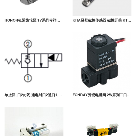
HONOR钰盟齿轮泵 1V系列带阀齿轮泵
KITA经登磁性传感器 磁性开关 KT50系列
单止回, 口2封闭,通电时口2通口1,快速关闭型常闭提动轴型电磁方向阀
FONRAY芳锐电磁阀 2W系列二口二位直动式电磁阀