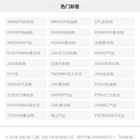
热门标签
WINNER插装阀
WINNER电磁阀
DTL插装阀
UNIVER电磁阀
SHAKO电磁阀
KOMPASS叠加阀
MINDMAN气缸
ASHUN叠加阀
油顺叠加阀
NORTHMAN叠加阀
JGH压力控制阀
SHAKO气缸
JGH插装阀
流量控制阀
ASHUN单向阀
叶片泵
TWOWAY压力开关
JGH溢流阀
ASHUN节流阀
JGH叠加阀
POSU机械阀
台肯压力继电器
UNIVER气缸
POSU三点组合
HYDROMAX齿轮泵
CML叠加阀
UNIMEC气缸
7OCEAN叠加阀
隆运气缸
PEEIMOGER马达
© 2026
如虹精工(厦门)电子科技有限公司
闽ICP备19004852号-1
TAG标签
/