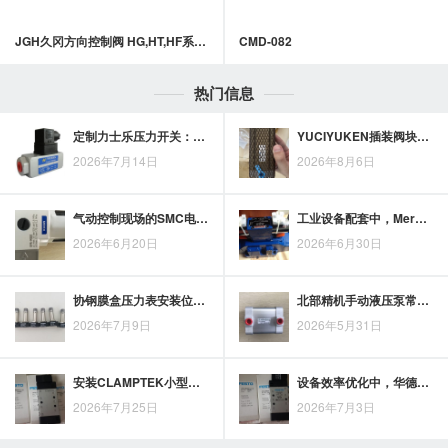
JGH久冈方向控制阀 HG,HT,HF系列中止阀
CMD-082
热门信息
定制力士乐压力开关：适配差异化需求的优势解析
YUCIYUKEN插装阀块值得选用的三项优势
2026年7月14日
2026年8月6日
气动控制现场的SMC电磁阀使用要点与注意事项
工业设备配套中，Merkle油缸承担哪些关键支撑作用
2026年6月20日
2026年6月30日
协钢膜盒压力表安装位置选择：影响现场读数可靠性的关键要点
北部精机手动液压泵常见故障梳理：从排查到日常维护
2026年7月9日
2026年5月31日
安装CLAMPTEK小型液压缸前，固定方式、行程空间与受力方向如何核对？
设备效率优化中，华德液压阀的选型价值与应用思路
2026年7月25日
2026年7月3日