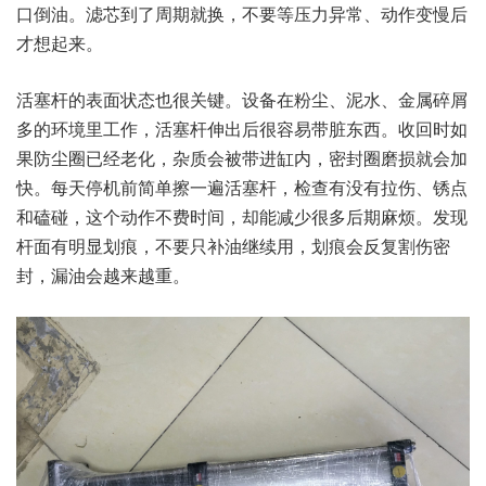
口倒油。滤芯到了周期就换，不要等压力异常、动作变慢后
才想起来。
活塞杆的表面状态也很关键。设备在粉尘、泥水、金属碎屑
多的环境里工作，活塞杆伸出后很容易带脏东西。收回时如
果防尘圈已经老化，杂质会被带进缸内，密封圈磨损就会加
快。每天停机前简单擦一遍活塞杆，检查有没有拉伤、锈点
和磕碰，这个动作不费时间，却能减少很多后期麻烦。发现
杆面有明显划痕，不要只补油继续用，划痕会反复割伤密
封，漏油会越来越重。