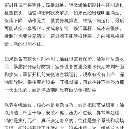
密封件属于损耗件，该换就换。轻微渗油初期往往还能通过
检查接头、油管和密封状态解决；如果已经出现明显滴油、
保压下降、动作无力，就要停机排查。继续带病运行，最后
可能从换一套密封，变成修缸筒、修活塞杆，成本差很多。
拆装时也要注意清洁，密封圈不能硬撬硬塞，方向和规格装
错，新的也用不住。
如果设备有较长时间不用，油缸也需要保护。活塞杆尽量收
回，暴露部分做好防锈；室外设备要避免雨水长期冲刷杆面
和接头；重新开机前先低速空载运行，观察有没有卡滞、漏
油和异响。很多库存设备一开机就漏，问题往往不是停放那
一天出现的，而是停放期间没有做防锈和防尘。
保养君帆油缸，核心不是复杂技巧，而是把细节做稳定：油
液清洁，杆面干净，安装不偏，压力不过载，异常早处理。
油缸是执行元件，真正决定寿命的，往往是整个系统和现场
习惯。把这些基础工作做扎实，设备少停一次，维修成本就