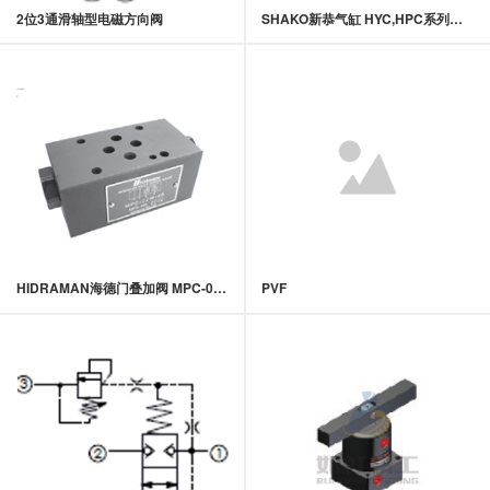
2位3通滑轴型电磁方向阀
SHAKO新恭气缸 HYC,HPC系列气压夹爪
HIDRAMAN海德门叠加阀 MPC-02,03系列叠加式引导止逆阀
PVF