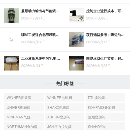
兼顾动力输出与节能表现，KCC伺服液压缸关键性能解析
控制企业运行成本，可从太阳铁工液压缸油缸维修着手
2026年7月11日
2026年8月2日
哪些工况适合北部精机液压阀？从设备控制到现场应用的场景梳理
项目选型参考：隆运油缸型号的分类与适配要点
2026年5月28日
2026年6月17日
工业液压系统中的YUKEN油研叶片泵，稳定运行与效率兼顾
围绕压滤生产节奏，解析丰兴压滤机柱塞泵的应用优势
2026年6月4日
2026年6月28日
热门标签
WINNER插装阀
WINNER电磁阀
DTL插装阀
UNIVER电磁阀
SHAKO电磁阀
KOMPASS叠加阀
MINDMAN气缸
ASHUN叠加阀
油顺叠加阀
NORTHMAN叠加阀
JGH压力控制阀
SHAKO气缸