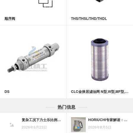
顺序阀
THS/THSL/THD/THDL
DS
CLC金徕居滤油网 N型,W型,MF型,X系列滤油网
热门信息
复杂工况下力士乐比例阀选型，参数匹配与应用适配要点
HORIUCHI专家解读：液压缸快速准确选型的判断方法
2026年6月23日
2026年8月5日