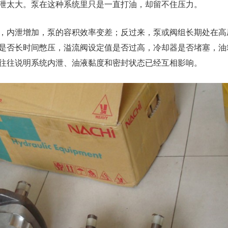
泄太大。泵在这种系统里只是一直打油，却留不住压力。
，内泄增加，泵的容积效率变差；反过来，泵或阀组长期处在高
是否长时间憋压，溢流阀设定值是否过高，冷却器是否堵塞，油
往往说明系统内泄、油液黏度和密封状态已经互相影响。