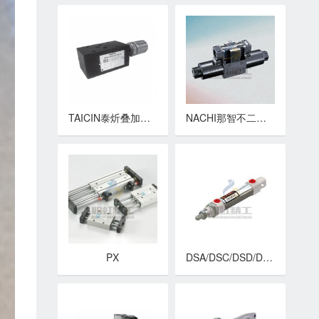
TAICIN泰炘叠加阀 MT-02系列积层型流量控制阀
NACHI那智不二越电磁阀 SS-G01,G03系列 集中端子箱型 湿式电磁换向阀
PX
DSA/DSC/DSD/DSAI/DSCI/DSAO/DSCO