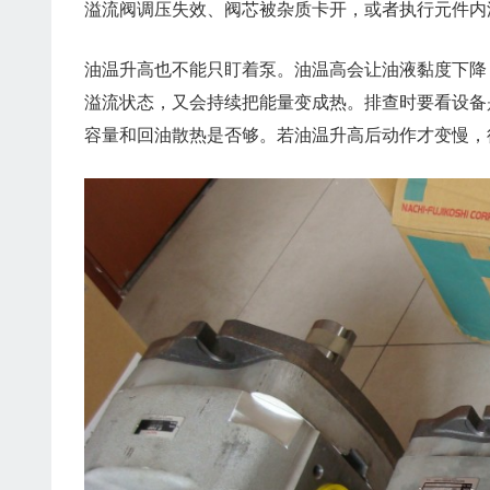
溢流阀调压失效、阀芯被杂质卡开，或者执行元件内
油温升高也不能只盯着泵。油温高会让油液黏度下降
溢流状态，又会持续把能量变成热。排查时要看设备
容量和回油散热是否够。若油温升高后动作才变慢，