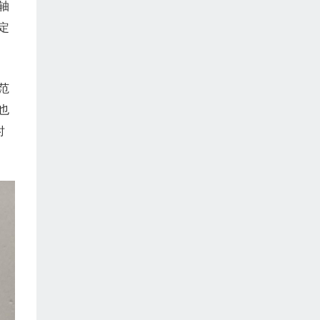
轴
定
范
也
时