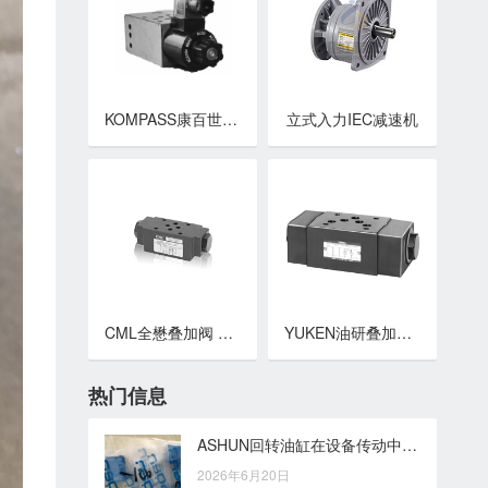
KOMPASS康百世叠加阀 MSC-02,03系列叠加式电控单向阀
立式入力IEC减速机
CML全懋叠加阀 积层式引导止回阀 MPC-02,MPC-03系列
YUKEN油研叠加阀 MPA,MPB,MPW-03系列叠加式液控单向阀
热门信息
ASHUN回转油缸在设备传动中的结构角色与应用价值
2026年6月20日