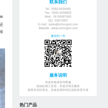
联系我们
Tel : 0592-6539365
Fax : 0592-6059835
声
Mob : 18159287905
QQ : 52672907
还
E-mail :
sales@ruhongxm.com
Website : www.ruhongxm.com
候
微信扫一扫
服务说明
具体价格请咨询客服
由如虹精工发货，并提供售后服务
因库存实时变化，具体发货时间以实际发货为准
热门产品