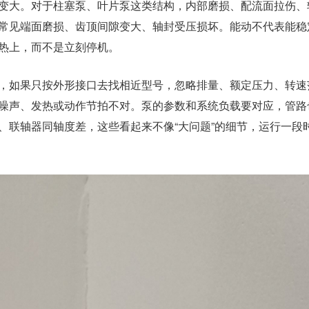
变大。对于柱塞泵、叶片泵这类结构，内部磨损、配流面拉伤、
常见端面磨损、齿顶间隙变大、轴封受压损坏。能动不代表能稳
热上，而不是立刻停机。
，如果只按外形接口去找相近型号，忽略排量、额定压力、转速
噪声、发热或动作节拍不对。泵的参数和系统负载要对应，管路
、联轴器同轴度差，这些看起来不像“大问题”的细节，运行一段