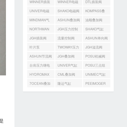
WINNER插装
WINNER电磁
DTL插装阀
阀
阀
UNIVER电磁
SHAKO电磁阀
KOMPASS叠
阀
加阀
MINDMAN气
ASHUN叠加阀
油顺叠加阀
缸
NORTHMAN
JGH压力控制
SHAKO气缸
叠加阀
阀
JGH插装阀
流量控制阀
ASHUN单向阀
叶片泵
TWOWAY压力
JGH溢流阀
开关
ASHUN节流阀
JGH叠加阀
POSU机械阀
台肯压力继电
UNIVER气缸
POSU三点组
器
合
HYDROMAX
CML叠加阀
UNIMEC气缸
齿轮泵
7OCEAN叠加
隆运气缸
PEEIMOGER
阀
马达
、
是