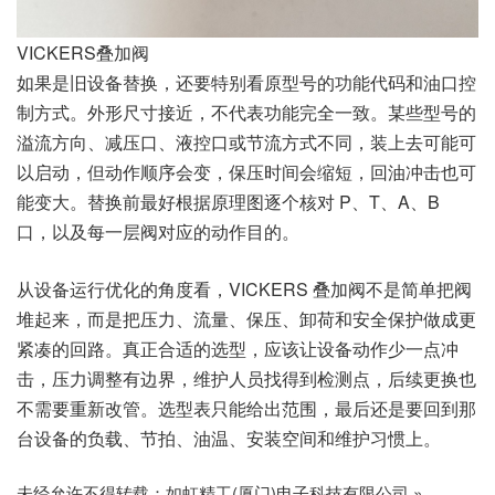
VICKERS叠加阀
如果是旧设备替换，还要特别看原型号的功能代码和油口控
制方式。外形尺寸接近，不代表功能完全一致。某些型号的
溢流方向、减压口、液控口或节流方式不同，装上去可能可
以启动，但动作顺序会变，保压时间会缩短，回油冲击也可
能变大。替换前最好根据原理图逐个核对 P、T、A、B
口，以及每一层阀对应的动作目的。
从设备运行优化的角度看，VICKERS 叠加阀不是简单把阀
堆起来，而是把压力、流量、保压、卸荷和安全保护做成更
紧凑的回路。真正合适的选型，应该让设备动作少一点冲
击，压力调整有边界，维护人员找得到检测点，后续更换也
不需要重新改管。选型表只能给出范围，最后还是要回到那
台设备的负载、节拍、油温、安装空间和维护习惯上。
未经允许不得转载：
如虹精工(厦门)电子科技有限公司
»