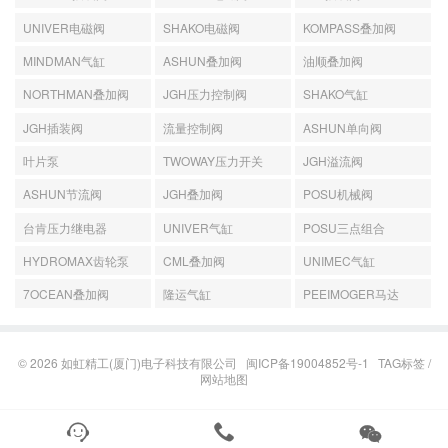
UNIVER电磁阀
SHAKO电磁阀
KOMPASS叠加阀
MINDMAN气缸
ASHUN叠加阀
油顺叠加阀
NORTHMAN叠加阀
JGH压力控制阀
SHAKO气缸
JGH插装阀
流量控制阀
ASHUN单向阀
叶片泵
TWOWAY压力开关
JGH溢流阀
ASHUN节流阀
JGH叠加阀
POSU机械阀
台肯压力继电器
UNIVER气缸
POSU三点组合
HYDROMAX齿轮泵
CML叠加阀
UNIMEC气缸
7OCEAN叠加阀
隆运气缸
PEEIMOGER马达
© 2026
如虹精工(厦门)电子科技有限公司
闽ICP备19004852号-1
TAG标签
/
网站地图


