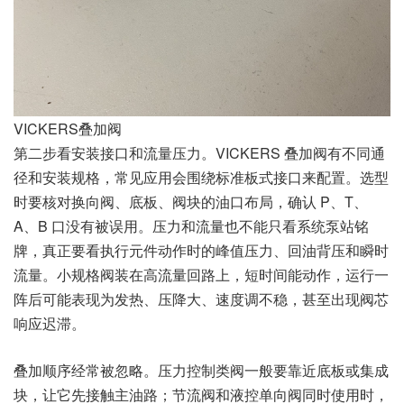
VICKERS叠加阀
第二步看安装接口和流量压力。VICKERS 叠加阀有不同通
径和安装规格，常见应用会围绕标准板式接口来配置。选型
时要核对换向阀、底板、阀块的油口布局，确认 P、T、
A、B 口没有被误用。压力和流量也不能只看系统泵站铭
牌，真正要看执行元件动作时的峰值压力、回油背压和瞬时
流量。小规格阀装在高流量回路上，短时间能动作，运行一
阵后可能表现为发热、压降大、速度调不稳，甚至出现阀芯
响应迟滞。
叠加顺序经常被忽略。压力控制类阀一般要靠近底板或集成
块，让它先接触主油路；节流阀和液控单向阀同时使用时，