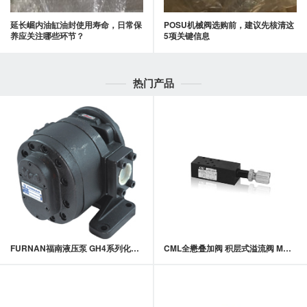
延长崛内油缸油封使用寿命，日常保
POSU机械阀选购前，建议先核清这
养应关注哪些环节？
5项关键信息
热门产品
FURNAN福南液压泵 GH4系列化工(PU)计量泵
CML全懋叠加阀 积层式溢流阀 MRV-02,MRV-03系列