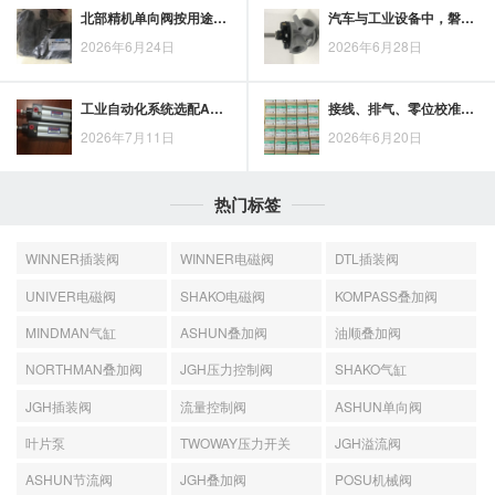
北部精机单向阀按用途怎么分？先把单向阀有几种理清楚
汽车与工业设备中，磐龙液压阀芯的典型应用场景解析
2026年6月24日
2026年6月28日
工业自动化系统选配ASCO电磁阀，需要关注哪些要点？
接线、排气、零位校准与压力设定，JGH比例式减压阀安装调试检查重点
2026年7月11日
2026年6月20日
热门标签
WINNER插装阀
WINNER电磁阀
DTL插装阀
UNIVER电磁阀
SHAKO电磁阀
KOMPASS叠加阀
MINDMAN气缸
ASHUN叠加阀
油顺叠加阀
NORTHMAN叠加阀
JGH压力控制阀
SHAKO气缸
JGH插装阀
流量控制阀
ASHUN单向阀
叶片泵
TWOWAY压力开关
JGH溢流阀
ASHUN节流阀
JGH叠加阀
POSU机械阀