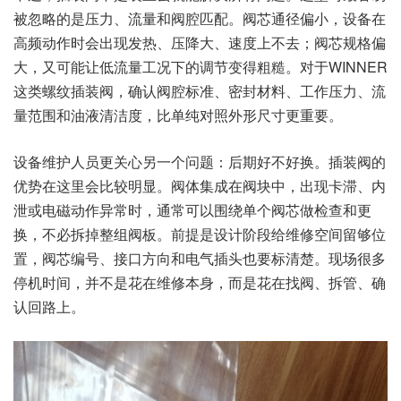
被忽略的是压力、流量和阀腔匹配。阀芯通径偏小，设备在
高频动作时会出现发热、压降大、速度上不去；阀芯规格偏
大，又可能让低流量工况下的调节变得粗糙。对于WINNER
这类螺纹插装阀，确认阀腔标准、密封材料、工作压力、流
量范围和油液清洁度，比单纯对照外形尺寸更重要。
设备维护人员更关心另一个问题：后期好不好换。插装阀的
优势在这里会比较明显。阀体集成在阀块中，出现卡滞、内
泄或电磁动作异常时，通常可以围绕单个阀芯做检查和更
换，不必拆掉整组阀板。前提是设计阶段给维修空间留够位
置，阀芯编号、接口方向和电气插头也要标清楚。现场很多
停机时间，并不是花在维修本身，而是花在找阀、拆管、确
认回路上。